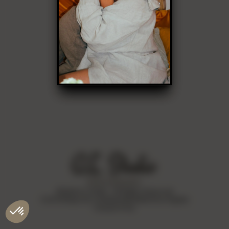
©
2026
AL Studio - All Rights Reserved
CGU
Politique de confidentialité
Mentions légales
Contact
F.A.Q.